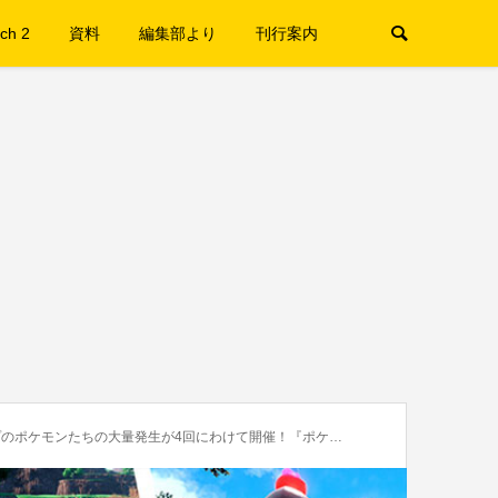
ch 2
資料
編集部より
刊行案内
の大量発生が4回にわけて開催！『ポケモン スカーレット・バイオレット』