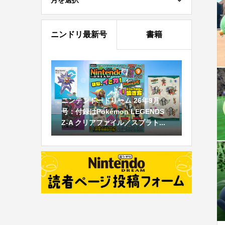
月を選択
ニンドリ最新号
書籍
ニンテンドードリーム 26年9月
号：付録はPokémon LEGENDS
Z-A クリアファイル／スプラト...