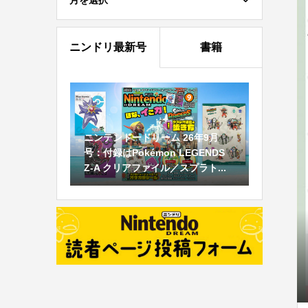
月を選択
ニンドリ最新号
書籍
ニンテンドードリーム 26年9月
号：付録はPokémon LEGENDS
Z-A クリアファイル／スプラト...