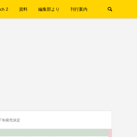
ch 2
資料
編集部より
刊行案内
8月下旬発売決定