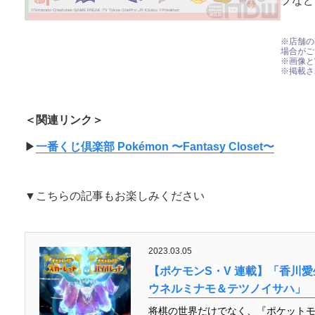
プなど
※店舗の
場合がご
※画像と
※掲載さ
＜関連リンク＞
▶︎
一番くじ倶楽部 Pokémon 〜Fantasy Closet〜
▼こちらの記事もお楽しみください
2023.03.05
【ポケモンS・V 連載】「香川
ウネルミナモ＆テツノイサハ」
将棋の世界だけでなく、『ポケットモ