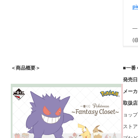
pi
—
(@
＜商品概要＞
■
一番く
発売日
メーカ
取扱店
ョップ
ストア