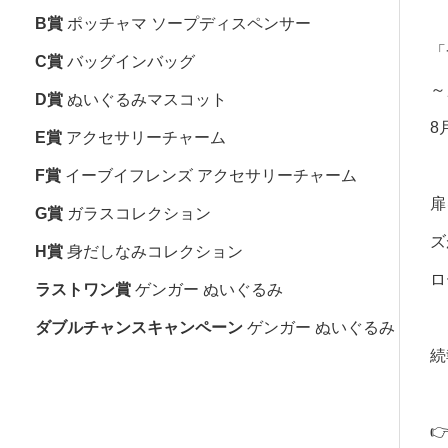
B賞
ポッチャマ ソープディスペンサー
「
C賞
バッグインバッグ
～
D賞
ぬいぐるみマスコット
8
E賞
アクセサリーチャーム
F賞
イーブイフレンズ アクセサリーチャーム
扉
G賞
ガラスコレクション
ズ
H賞
身だしなみコレクション
ロ
ラストワン賞
ゲンガー ぬいぐるみ
ダブルチャンスキャンペーン
ゲンガー ぬいぐるみ
続
