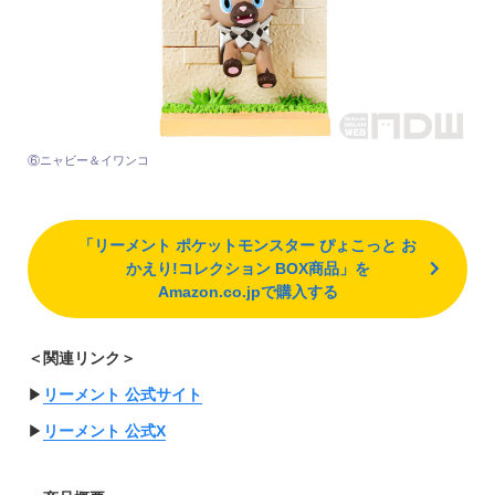
⑥ニャビー＆イワンコ
「リーメント ポケットモンスター ぴょこっと お
かえり!コレクション BOX商品」を
Amazon.co.jpで購入する
＜関連リンク＞
▶︎
リーメント 公式サイト
▶︎
リーメント 公式X