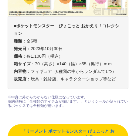
■ポケットモンスター ぴょこっと おかえり！コレクシ
ョン
種類
：全6種
発売日
：2023年10月30日
価格
：各1,100円（税込）
箱サイズ
：70（高さ）×140（幅）×55（奥行）ｍｍ
内容物
：フィギュア（6種類の中からランダムで1つ）
販売店
：玩具・雑貨店、キャラクターショップ等など
※中身は外からわからない仕様になっています。
※納品時に「全種類のアイテムが揃います。」というシールが貼られてい
るボックスでは全種類が揃います。
「リーメント ポケットモンスター ぴょこっと お