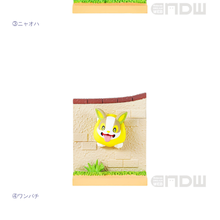
③ニャオハ
④ワンパチ