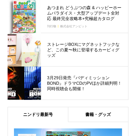
あつまれ どうぶつの森 & ハッピーホー
ムパラダイス・大型アップデート全対
応 最終完全攻略本+究極超カタログ
刊行物
株式会社アンビット
ストレージBOXにマグネットフックな
ど、この夏〜秋に登場するカービィグ
ッズ
3月29日発売『バディミッション
BOND』ドラマCDのPVほか詳細判明！
同時視聴会も開催！
ニンドリ最新号
書籍・グッズ