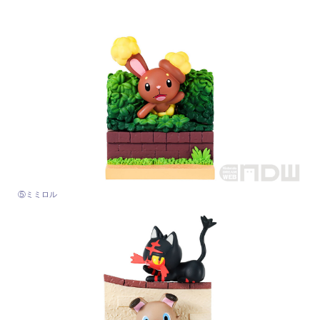
⑤ミミロル