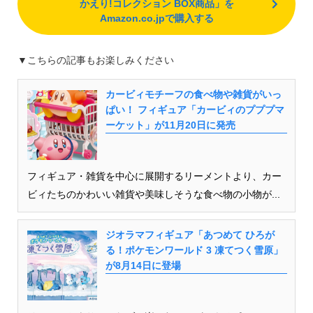
かえり!コレクション BOX商品」を
Amazon.co.jpで購入する
▼こちらの記事もお楽しみください
カービィモチーフの食べ物や雑貨がいっ
ぱい！ フィギュア「カービィのプププマ
ーケット」が11月20日に発売
フィギュア・雑貨を中心に展開するリーメントより、カー
ビィたちのかわいい雑貨や美味しそうな食べ物の小物が...
ジオラマフィギュア「あつめて ひろが
る！ポケモンワールド 3 凍てつく雪原」
が8月14日に登場