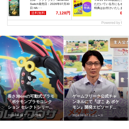
最初のパートナーポケモ
ポケモンの姿のソフビ貯
ンなど30種！「ポケット
金箱「ポケモンコインバ
モンスター30周年 ミニ...
ンク」に、ゲンガーな...
2026.08.07
グッズ情報
2026.08.07
グッズ情報