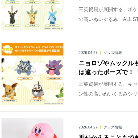
三英貿易が展開する、ポケ
の高いぬいぐるみ「ALL STA
2026.04.27
グッズ情報
ニョロゾやムックル
は違ったポーズで！「ポ
三英貿易が展開する、キャ
ン性の高いぬいぐるみシリーズ「A
2026.04.27
グッズ情報
乗せかえることもで