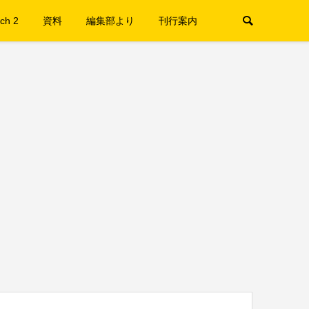
ch 2
資料
編集部より
刊行案内