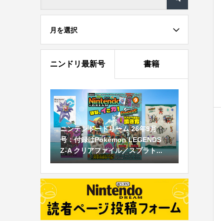
月を選択
ニンドリ最新号
書籍
ニンテンドードリーム 26年9月
号：付録はPokémon LEGENDS
Z-A クリアファイル／スプラト...