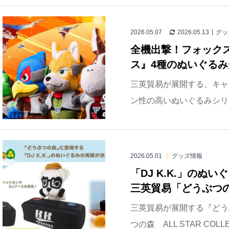
2026.05.07
2026.05.13
グッ
全機出撃！フォック
ス』4種のぬいぐるみ
三英貿易が展開する、キャ
ン性の高いぬいぐるみシリーズ「A
2026.05.01
グッズ情報
「DJ K.K.」のぬ
三英貿易「どうぶつの森 
三英貿易が展開する『どう
つの森 ALL STAR COLL