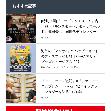
おすすめ記事
[特別企画]『ドラゴンクエストXI』内
川毅 ×『モンスターハンター：ワール
ド』徳田優也 同世代ディレクター...
インタビュー
海外の『マリオ3』のハッピーセット
のディスプレイと箱【kikaiのマリオ
グッズミュージアム-22】
kikaiのマリオグッズミュージアム
『アルスラーン戦記』×『ファイアー
エムブレム Echoes』 “ヒロイックフ
ァンタジーを語る”（前編）
インタビュー