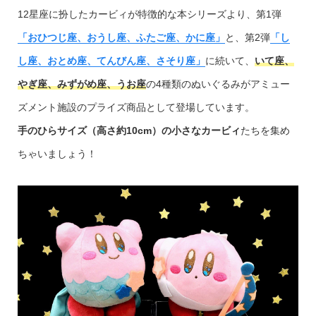
12星座に扮したカービィが特徴的な本シリーズより、第1弾
「おひつじ座、おうし座、ふたご座、かに座」
と、第2弾
「し
し座、おとめ座、てんびん座、さそり座」
に続いて、
いて座、
やぎ座、みずがめ座、うお座
の4種類のぬいぐるみがアミュー
ズメント施設のプライズ商品として登場しています。
手のひらサイズ（高さ約10cm）の小さなカービィ
たちを集め
ちゃいましょう！