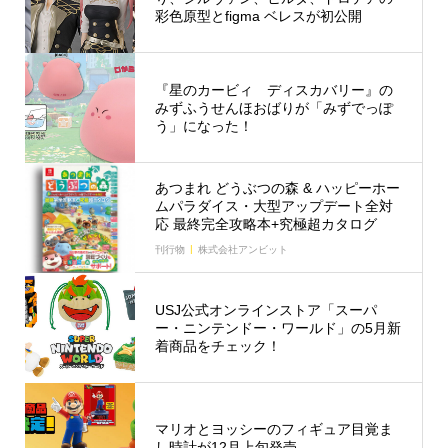
彩色原型とfigma ベレスが初公開
『星のカービィ ディスカバリー』の
みずふうせんほおばりが「みずでっぽ
う」になった！
あつまれ どうぶつの森 & ハッピーホー
ムパラダイス・大型アップデート全対
応 最終完全攻略本+究極超カタログ
刊行物
株式会社アンビット
USJ公式オンラインストア「スーパ
ー・ニンテンドー・ワールド」の5月新
着商品をチェック！
マリオとヨッシーのフィギュア目覚ま
し時計が12月上旬発売