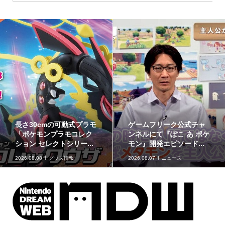
最初のパートナーポケモ
ポケモンの姿のソフビ貯
ンなど30種！「ポケット
金箱「ポケモンコインバ
モンスター30周年 ミニ...
ンク」に、ゲンガーな...
2026.08.07
グッズ情報
2026.08.07
グッズ情報