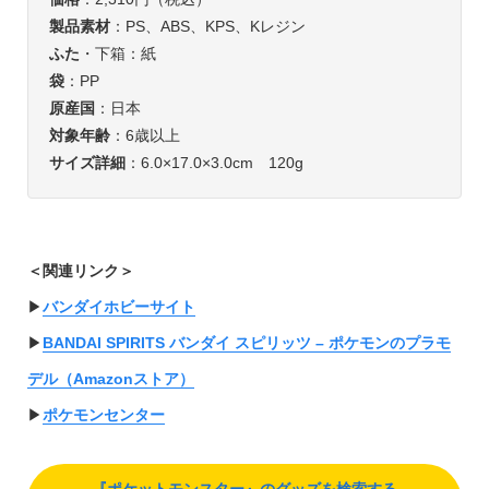
製品素材
：PS、ABS、KPS、Kレジン
ふた
・下箱：紙
袋
：PP
原産国
：日本
対象年齢
：6歳以上
サイズ詳細
：6.0×17.0×3.0cm 120g
＜関連リンク＞
▶︎
バンダイホビーサイト
▶︎
BANDAI SPIRITS バンダイ スピリッツ – ポケモンのプラモ
デル（Amazonストア）
▶︎
ポケモンセンター
『ポケットモンスター』のグッズを検索する