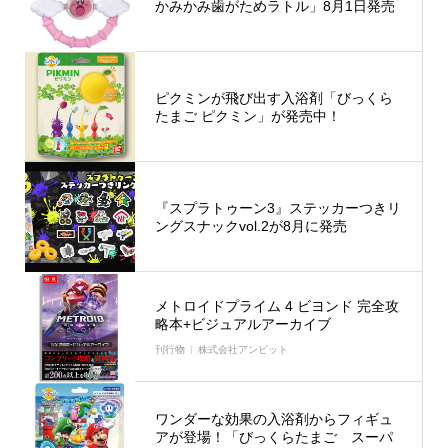
かみかみ歯がためラトル」8月1日発売
ピクミンが飛び出す入浴剤「びっくら
たまご ピクミン」が発売中！
『スプラトゥーン3』ステッカーつきリ
ングスナックvol.2が8月に発売
メトロイドプライム 4 ビヨンド 完全攻
略本+ビジュアルアーカイブ
刊行物
株式会社アンビット
ワンダーな効果の入浴剤からフィギュ
アが登場！「びっくらたまご スーパ