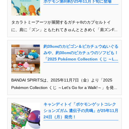
ポケモン第8弾が25年11月下旬に登場
タカラトミーアーツが展開するガチャ®のカプセルトイ
に、肩に「ズン」ともたれてきゅんとときめく「肩ズンF...
約39cmのカビゴン＆ピカチュウぬいぐる
みや、約30cmのピカチュウのソフビも！
「2025 Pokémon Collection くじ ～L...
BANDAI SPIRITSは、2025年11月7日（金）より「2025
Pokémon Collection くじ ～Let's Go for a Walk!～」を発...
キャンディトイ「ポケモンゲットコレク
ションズガム 遺伝子の共鳴」が25年11月
24日（月）発売！