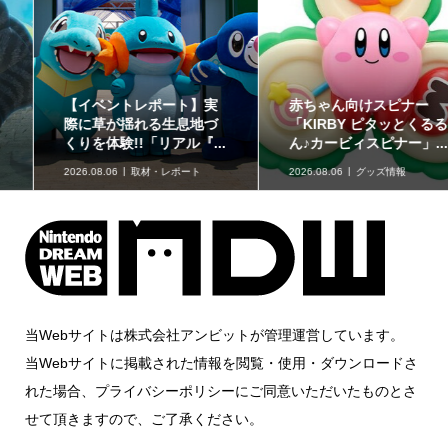
【イベントレポート】実
赤ちゃん向けスピナー
際に草が揺れる生息地づ
「KIRBY ピタッとくるる
くりを体験!!「リアル『...
ん♪カービィスピナー」...
2026.08.06
取材・レポート
2026.08.06
グッズ情報
当Webサイトは株式会社アンビットが管理運営しています。
当Webサイトに掲載された情報を閲覧・使用・ダウンロードさ
れた場合、プライバシーポリシーにご同意いただいたものとさ
せて頂きますので、ご了承ください。