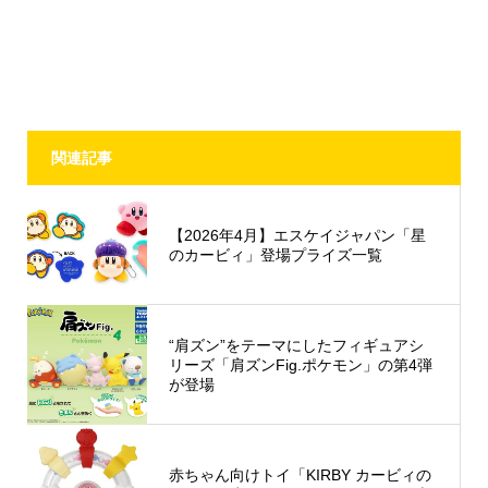
関連記事
【2026年4月】エスケイジャパン「星
のカービィ」登場プライズ一覧
“肩ズン”をテーマにしたフィギュアシ
リーズ「肩ズンFig.ポケモン」の第4弾
が登場
赤ちゃん向けトイ「KIRBY カービィの