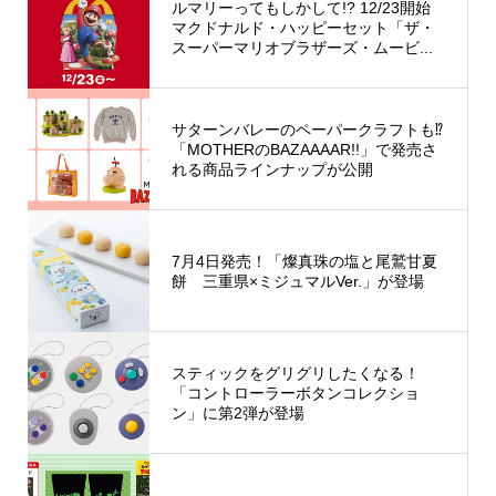
ルマリーってもしかして!? 12/23開始
マクドナルド・ハッピーセット「ザ・
スーパーマリオブラザーズ・ムービ...
サターンバレーのペーパークラフトも⁉︎
「MOTHERのBAZAAAAR!!」で発売さ
れる商品ラインナップが公開
7月4日発売！「燦真珠の塩と尾鷲甘夏
餅 三重県×ミジュマルVer.」が登場
スティックをグリグリしたくなる！
「コントローラーボタンコレクショ
ン」に第2弾が登場