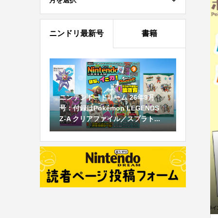
月を選択
ニンドリ最新号
書籍
ニンテンドードリーム 26年9月
号：付録はPokémon LEGENDS
Z-A クリアファイル／スプラト...