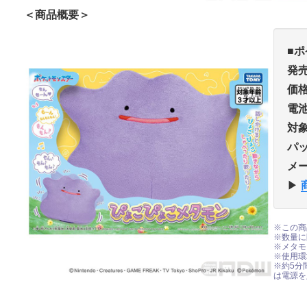
＜商品概要＞
■
ポ
発
価
電
対
パ
メ
▶︎
※この商
※数量に
※メタモ
※使用環
※約5分
は電源を