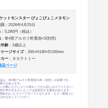
ケットモンスター ぴょこぴょこメタモン
売日
：2026年4月25日
格
：5,280円（税込）
池
：単4形アルカリ乾電池×3(別売)
象年齢
：3歳以上
ッケージサイズ
：260×H180×D150mm
ーカー
：タカラトミー
商品ページ
品は、単4形アルカリ乾電池×3本（別売）が必要です。
限りがあります。
ンが動いたりしゃべり終わってから話しかけてください。
境や声の大きさによっては誤反応する場合があります。
間遊ばないとスリープモードになります。もう一度遊ぶに
入れなおしてください。