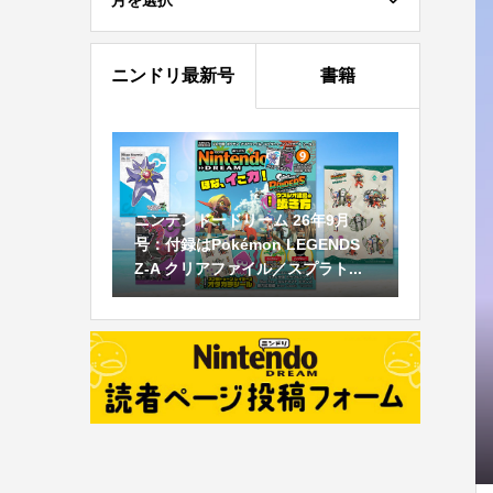
月を選択
ニンドリ最新号
書籍
ニンテンドードリーム 26年9月
号：付録はPokémon LEGENDS
Z-A クリアファイル／スプラト...