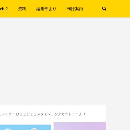
ch 2
資料
編集部より
刊行案内
モンスター ぴょこぴょこメタモン」がタカラトミーより登場