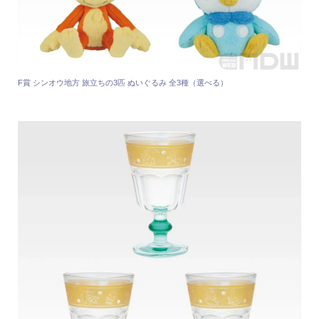
F賞 シンオウ地方 旅立ちの3匹 ぬいぐるみ 全3種（選べる）