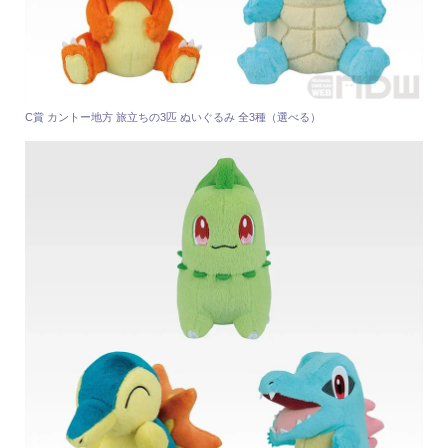
C賞 カントー地方 旅立ちの3匹 ぬいぐるみ 全3種（選べる）