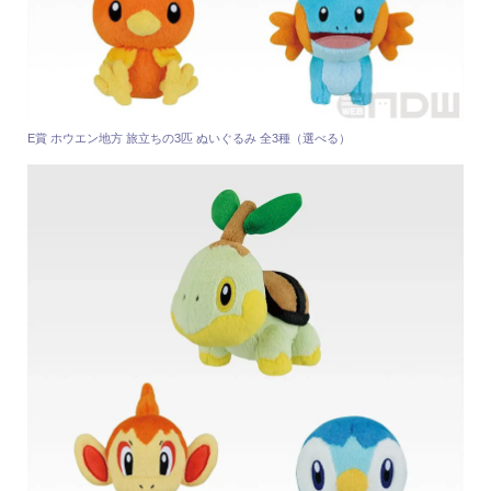
E賞 ホウエン地方 旅立ちの3匹 ぬいぐるみ 全3種（選べる）