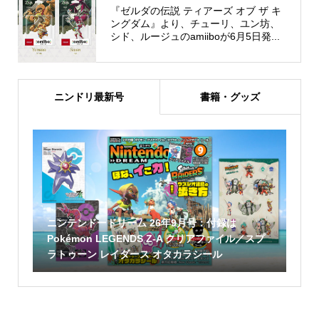
『ゼルダの伝説 ティアーズ オブ ザ キ
ングダム』より、チューリ、ユン坊、
シド、ルージュのamiiboが6月5日発...
ニンドリ最新号
書籍・グッズ
ニンテンドードリーム 26年9月号：付録は
Pokémon LEGENDS Z-A クリアファイル／スプ
ラトゥーン レイダース オタカラシール