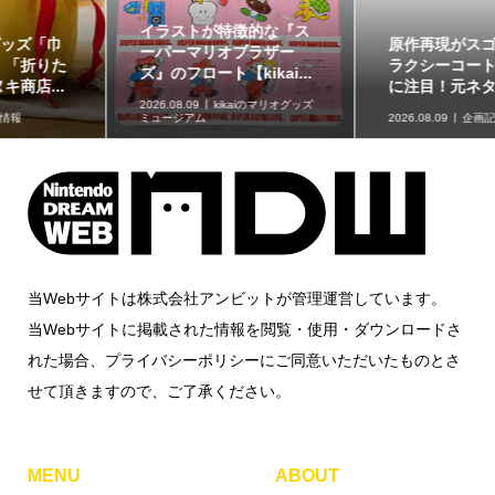
イラストが特徴的な『ス
原作再現がスゴい「ギャ
ーパーマリオブラザー
ラクシーコート」の細部
ズ』のフロート【kikai...
に注目！元ネタも合わ...
2026.08.09
kikaiのマリオグッズ
ミュージアム
2026.08.09
企画記事
当Webサイトは株式会社アンビットが管理運営しています。
当Webサイトに掲載された情報を閲覧・使用・ダウンロードさ
れた場合、プライバシーポリシーにご同意いただいたものとさ
せて頂きますので、ご了承ください。
MENU
ABOUT