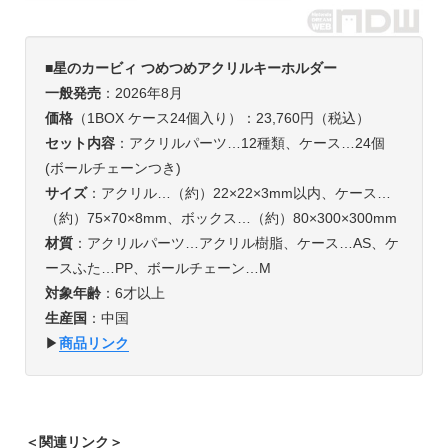
■星のカービィ つめつめアクリルキーホルダー
一般発売
：2026年8月
価格
（1BOX ケース24個入り）：23,760円（税込）
セット内容
：アクリルパーツ…12種類、ケース…24個
(ボールチェーンつき)
サイズ
：アクリル…（約）22×22×3mm以内、ケース…
（約）75×70×8mm、ボックス…（約）80×300×300mm
材質
：アクリルパーツ…アクリル樹脂、ケース…AS、ケ
ースふた…PP、ボールチェーン…M
対象年齢
：6才以上
生産国
：中国
▶︎
商品リンク
＜関連リンク＞