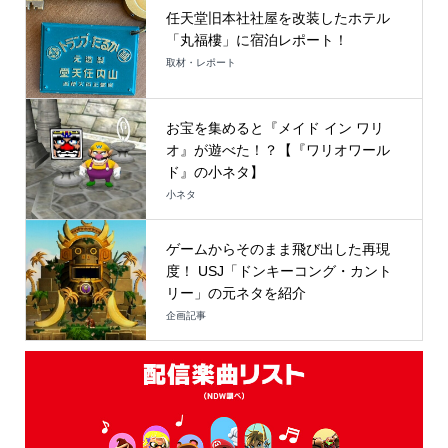
任天堂旧本社社屋を改装したホテル
「丸福樓」に宿泊レポート！
取材・レポート
お宝を集めると『メイド イン ワリ
オ』が遊べた！？【『ワリオワール
ド』の小ネタ】
小ネタ
ゲームからそのまま飛び出した再現
度！ USJ「ドンキーコング・カント
リー」の元ネタを紹介
企画記事