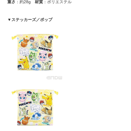
重さ
：約28g
材質
：ポリエステル
▼
ステッカーズ／ポップ