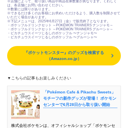
※店舗によって、取り扱い商品や商品在庫数量が異なります。くわしく
は、各店舗にお問い合わせください。
※数量には限りがあります。
※できるだけ多くのお客様にお求めいただけるよう、購入数を制限させて
いただく場合があります。
※下記メニューは、2025年6月27日（金）で販売終了となります。
・ポケッフルドリンクセット ～POKÉMON TRAINERS ナンジャモ～
・ポケッフルドリンクセット ～POKÉMON TRAINERS グルーシャ～
・ピカチュウスイーツじるしのポケッフル 〜ナンジャモ〜
・ピカチュウスイーツじるしのポケッフル 〜グルーシャ〜
『ポケットモンスター』のグッズを検索する
（Amazon.co.jp）
▼こちらの記事もお楽しみください
「Pokémon Cafe & Pikachu Sweets」
モチーフの新作グッズが登場！ ポケモン
センターで6月28日から取り扱い開始
株式会社ポケモンは、オフィシャルショップ「ポケモンセ