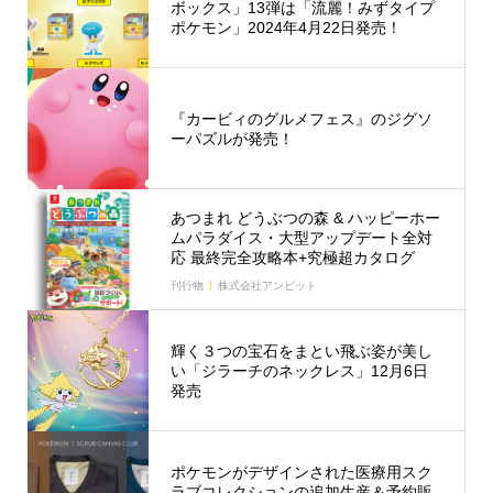
ボックス」13弾は「流麗！みずタイプ
ポケモン」2024年4月22日発売！
『カービィのグルメフェス』のジグソ
ーパズルが発売！
あつまれ どうぶつの森 & ハッピーホー
ムパラダイス・大型アップデート全対
応 最終完全攻略本+究極超カタログ
刊行物
株式会社アンビット
輝く３つの宝石をまとい飛ぶ姿が美し
い「ジラーチのネックレス」12月6日
発売
ポケモンがデザインされた医療用スク
ラブコレクションの追加生産＆予約販