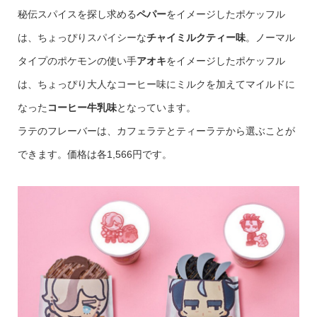
秘伝スパイスを探し求める
ペパー
をイメージしたポケッフル
は、ちょっぴりスパイシーな
チャイミルクティー味
。ノーマル
タイプのポケモンの使い手
アオキ
をイメージしたポケッフル
は、ちょっぴり大人なコーヒー味にミルクを加えてマイルドに
なった
コーヒー牛乳味
となっています。
ラテのフレーバーは、カフェラテとティーラテから選ぶことが
できます。価格は各1,566円です。