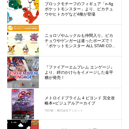
ブロックモチーフのフィギュア「n-fig
ポケットモンスター」より、ピカチュ
ウやヒトカゲなど4種が登場
ニョロゾやムックルも仲間入り。ピカ
チュウやゲンガーは違ったポーズで！
「ポケットモンスター ALL STAR CO...
『ファイアーエムブレム エンゲージ』
より、絆のかけらをイメージした金平
糖が発売！
メトロイドプライム 4 ビヨンド 完全攻
略本+ビジュアルアーカイブ
刊行物
株式会社アンビット