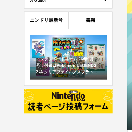
月を選択
ニンドリ最新号
書籍
ニンテンドードリーム 26年9月
号：付録はPokémon LEGENDS
Z-A クリアファイル／スプラト...