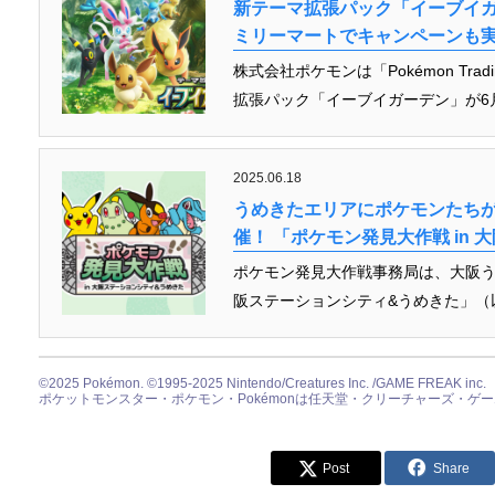
新テーマ拡張パック「イーブイガ
ミリーマートでキャンペーンも実施！『Pok
株式会社ポケモンは「Pokémon Tradi
拡張パック「イーブイガーデン」が6月
2025.06.18
うめきたエリアにポケモンたち
催！ 「ポケモン発見大作戦 in
ポケモン発見大作戦事務局は、大阪うめ
阪ステーションシティ&うめきた」（以下
©2025 Pokémon. ©1995-2025 Nintendo/Creatures Inc. /GAME FREAK inc.
ポケットモンスター・ポケモン・Pokémonは任天堂・クリーチャーズ・ゲ
Post
Share