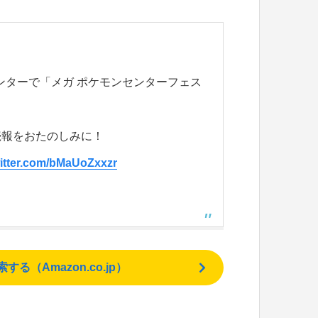
センターで「メガ ポケモンセンターフェス
続報をおたのしみに！
witter.com/bMaUoZxxzr
（Amazon.co.jp）