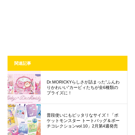
関連記事
Dr.MORICKYらしさが詰まった“ふんわ
りかわいい”カービィたちが全6種類の
プライズに！
普段使いにもピッタリなサイズ！「ポ
ケットモンスター トートバッグ＆ポー
チコレクションvol.10」2月第4週発売