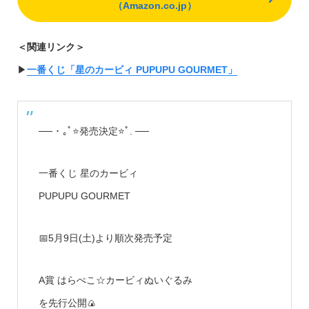
（Amazon.co.jp）
＜関連リンク＞
▶︎
一番くじ「星のカービィ PUPUPU GOURMET」
── ･ ｡ﾟ⭐発売決定⭐ﾟ. ──
一番くじ 星のカービィ
PUPUPU GOURMET
📅5月9日(土)より順次発売予定
A賞 はらぺこ☆カービィぬいぐるみ
を先行公開🍙