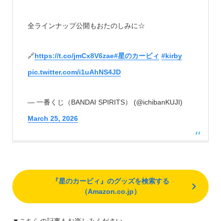
全ラインナップ公開もおたのしみに☆
🔗
https://t.co/jmCx8V6zae
#星のカービィ
#kirby
pic.twitter.com/i1uAhNS4JD
— 一番くじ（BANDAI SPIRITS） (@ichibanKUJI)
March 25, 2026
『星のカービィ』のグッズを検索する
（Amazon.co.jp）
▼こちらの記事もお楽しみください