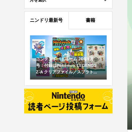
月を選択
ニンドリ最新号
書籍
ニンテンドードリーム 26年9月
号：付録はPokémon LEGENDS
Z-A クリアファイル／スプラト...