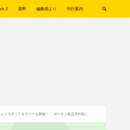
ch 2
資料
編集部より
刊行案内
ーも開催！ 「ポケモン発見大作戦 in 大阪ステーションシティ&うめきた」