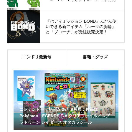
『バディミッション BOND』ふだん使
いできる新アイテム「ルークの腕輪」
と「ブローチ」が受注販売決定！
ニンドリ最新号
書籍・グッズ
ニンテンドードリーム 26年9月号：付録は
Pokémon LEGENDS Z-A クリアファイル／スプ
ラトゥーン レイダース オタカラシール