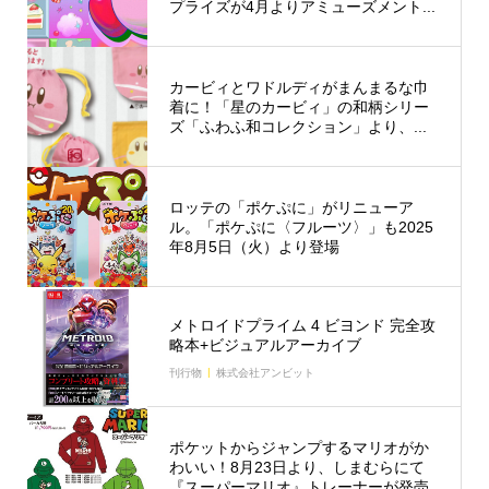
プライズが4月よりアミューズメント...
カービィとワドルディがまんまるな巾
着に！「星のカービィ」の和柄シリー
ズ「ふわふ和コレクション」より、...
ロッテの「ポケぷに」がリニューア
ル。「ポケぷに〈フルーツ〉」も2025
年8月5日（火）より登場
メトロイドプライム 4 ビヨンド 完全攻
略本+ビジュアルアーカイブ
刊行物
株式会社アンビット
ポケットからジャンプするマリオがか
わいい！8月23日より、しまむらにて
『スーパーマリオ』トレーナーが発売