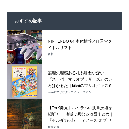
おすすめ記事
NINTENDO 64 本体情報／任天堂タ
イトルリスト
資料
無理矢理感ある札も味わい深い、
『スーパーマリオブラザーズ』のい
ろはかるた【kikaiのマリオグッズミ...
kikaiのマリオグッズミュージアム
【TotK発見】ハイラルの測量技術を
紐解く！ 地域で異なる地図まとめ｜
『ゼルダの伝説 ティアーズ オブ ザ...
企画記事