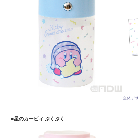
全体デ
■
星のカービィ ぷくぷく