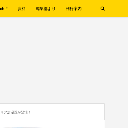
ch 2
資料
編集部より
刊行案内
クリア加湿器が登場！