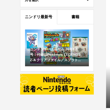
月を選択
ニンドリ最新号
書籍
ニンテンドードリーム 26年9月
号：付録はPokémon LEGENDS
Z-A クリアファイル／スプラト...