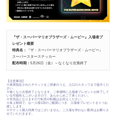
『ザ・スーパーマリオブラザーズ・ムービー』入場者プ
レゼント概要
特典名：
『ザ・スーパーマリオブラザーズ・ムービー』
スーパースターステッカー
配布時期：
5月26日（金）～なくなり次第終了
【注意事項】
※座席指定されたチケットをご持参のうえ、入口のスタッフまで提示くだ
さい。
※無くなり次第終了となります。ご来場時に入場者プレゼントが終了して
いる可能性もございますので、あらかじめご了承ください。
※非売品となりますので転売や転載はお控えください。
※各上映回で、お一人様1回のご鑑賞につき、入場者プレゼントを１つお
渡しします。
※チケット購入特典ではございません。ご入場を伴わない配布はお断りさ
せていただきます。