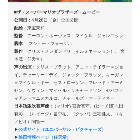
■
ザ・スーパーマリオブラザーズ・ムービー
公開日：
4月28日（金）全国公開
配給：
東宝東和
監督
：アーロン・ホーヴァス、マイケル・ジェレニック
脚本
： マシュー・フォーゲル
製作
：クリス・メレダンドリ（イルミネーション）、 宮
本茂（任天堂）
声の出演
：クリス・プラット、アニャ・テイラー＝ジョ
イ、チャーリー・デイ、ジャック・ブラック、キーガン
＝マイケル・キー、セス・ローゲン、フレッド・アーミ
セン、ケヴィン・マイケル・リチャードソン、セバステ
ィアン・マニスカルコ、チャールズ・マーティネー
日本語版吹替声優
： (マリオ) 宮野真守、(ピーチ姫)志田
有彩、（ルイージ）畠中祐、（クッパ）三宅健太、（キ
ノピオ）関智一
▶︎
公式サイト（ユニバーサル・ピクチャーズ）
▶︎
映画情報ページ（任天堂）