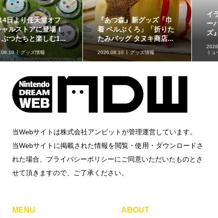
イラストが特徴的な『ス
原作再現がスゴい「ギャ
ーパーマリオブラザー
ラクシーコート」の細部
ズ』のフロート【kikai...
に注目！元ネタも合わ...
2026.08.09
kikaiのマリオグッズ
ミュージアム
2026.08.09
企画記事
当Webサイトは株式会社アンビットが管理運営しています。
当Webサイトに掲載された情報を閲覧・使用・ダウンロードさ
れた場合、プライバシーポリシーにご同意いただいたものとさ
せて頂きますので、ご了承ください。
MENU
ABOUT