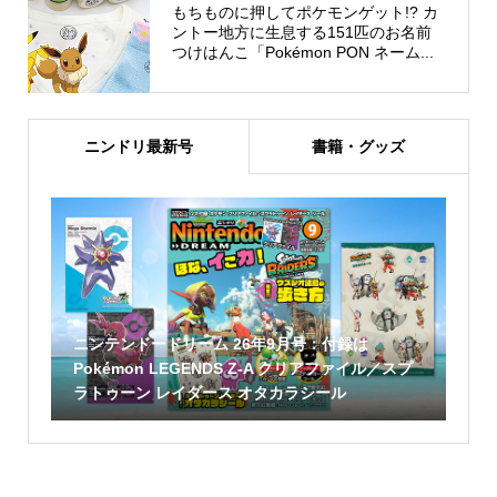
もちものに押してポケモンゲット!? カ
ントー地方に生息する151匹のお名前
つけはんこ「Pokémon PON ネーム...
ニンドリ最新号
書籍・グッズ
ニンテンドードリーム 26年9月号：付録は
Pokémon LEGENDS Z-A クリアファイル／スプ
ラトゥーン レイダース オタカラシール