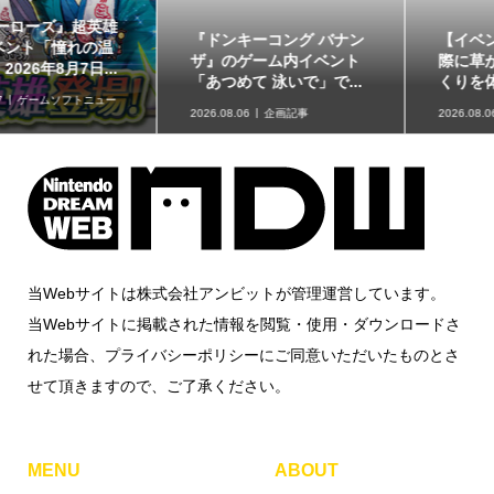
『ドンキーコング バナン
【イベントレポート】実
ザ』のゲーム内イベント
際に草が揺れる生息地づ
「あつめて 泳いで」で...
くりを体験!!「リアル『...
2026.08.06
企画記事
2026.08.06
取材・レポート
当Webサイトは株式会社アンビットが管理運営しています。
当Webサイトに掲載された情報を閲覧・使用・ダウンロードさ
れた場合、プライバシーポリシーにご同意いただいたものとさ
せて頂きますので、ご了承ください。
MENU
ABOUT