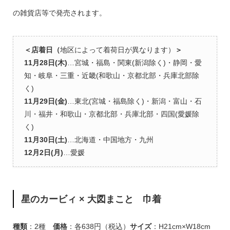
の雑貨店等で発売されます。
＜店着日（
地区によって着荷日が異なります）
＞
11月28日(木)
…宮城・福島・関東(新潟除く)・静岡・愛
知・岐阜・三重・近畿(和歌山・京都北部・兵庫北部除
く)
11月29日(金)
…東北(宮城・福島除く)・新潟・富山・石
川・福井・和歌山・京都北部・兵庫北部・四国(愛媛除
く)
11月30日(土)
…北海道・中国地方・九州
12月2日(月)
…愛媛
星のカービィ × 大図まこと 巾着
種類
：2種
価格
：各638円（税込）
サイズ
：H21cm×W18cm