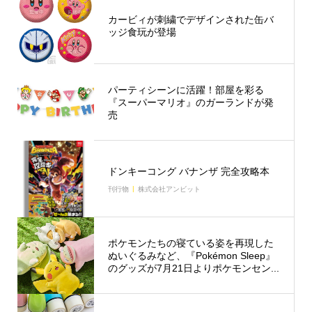
カービィが刺繍でデザインされた缶バ
ッジ食玩が登場
パーティシーンに活躍！部屋を彩る
『スーパーマリオ』のガーランドが発
売
ドンキーコング バナンザ 完全攻略本
刊行物
株式会社アンビット
ポケモンたちの寝ている姿を再現した
ぬいぐるみなど、『Pokémon Sleep』
のグッズが7月21日よりポケモンセン...