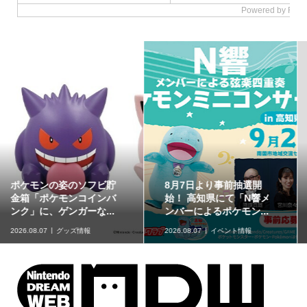
カービィやワドルディが
ポケモン天文台の「ほし
彫刻されたダイス「星の
ぞらピカチュウ」が8月
カービィ キャラクター...
11日（火・祝）のオリ...
2026.08.07
グッズ情報
2026.08.07
イベント情報