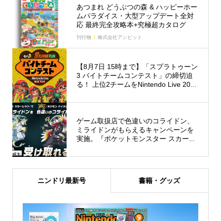
あつまれ どうぶつの森 & ハッピーホー
ムパラダイス・大型アップデート全対
応 最終完全攻略本+究極超カタログ
刊行物
株式会社アンビット
【8月7日 15時まで】「スプラトゥーン
3 バイトチームコンテスト」の締切迫
る！ 上位2チームをNintendo Live 20...
ゲーム取扱店で色違いのコライドン、
ミライドンがもらえるキャンペーンを
実施。『ポケットモンスター スカー...
ニンドリ最新号
書籍・グッズ