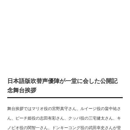
日本語版吹替声優陣が一堂に会した公開記
念舞台挨拶
舞台挨拶ではマリオ役の宮野真守さん、ルイージ役の畠中祐さ
ん、ピーチ姫役の志田有彩さん、クッパ役の三宅健太さん、キ
ノピオ役の関智一さん、ドンキーコング役の武田幸史さんが登