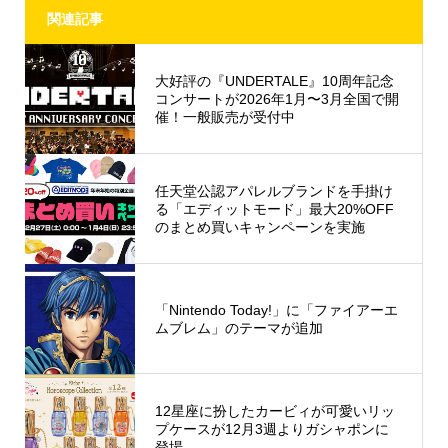
関連記事
大好評の『UNDERTALE』10周年記念
コンサートが2026年1月〜3月全国で開
催！一般販売が受付中
任天堂公認アパレルブランドを手掛け
る「エディットモード」最大20%OFF
のまとめ買いキャンペーンを実施
「Nintendo Today!」に「ファイアーエ
ムブレム」のテーマが追加
12星座に扮したカービィが可愛いリッ
プケースが12月3週よりガシャポンに
登場