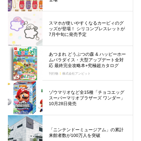
スマホが使いやすくなるカービィのグ
ッズが登場！ シリコンブレスレットが
7月中旬に発売予定
あつまれ どうぶつの森 & ハッピーホー
ムパラダイス・大型アップデート全対
応 最終完全攻略本+究極超カタログ
刊行物
株式会社アンビット
ゾウマリオなど全15種「チョコエッグ
スーパーマリオブラザーズ ワンダー」
10月28日発売
「ニンテンドーミュージアム」の累計
来館者数が100万人を突破