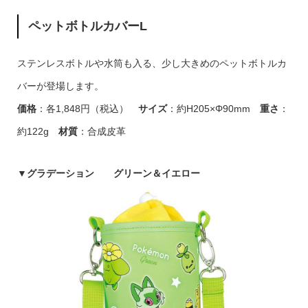
ペットボトルカバーL
ステンレスボトルや水筒も入る、少し大きめのペットボトルカ
バーが登場します。
価格
：各1,848円（税込）
サイズ
：約H205×Φ90mm
重さ
：
約122g
材質
：合成皮革
▼
グラデーション グリーン＆イエロー