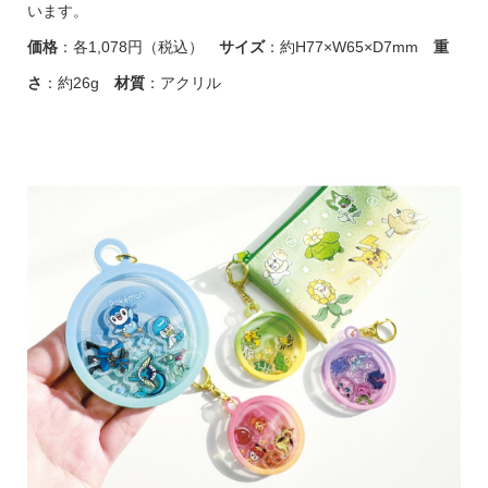
います。
価格
：各1,078円（税込）
サイズ
：約H77×W65×D7mm
重
さ
：約26g
材質
：アクリル