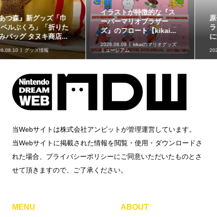
イラストが特徴的な『ス
原作再現がスゴい「ギャ
ーパーマリオブラザー
ラクシーコート」の細部
ズ』のフロート【kikai...
に注目！元ネタも合わ...
2026.08.09
kikaiのマリオグッズ
ミュージアム
2026.08.09
企画記事
当Webサイトは株式会社アンビットが管理運営しています。
当Webサイトに掲載された情報を閲覧・使用・ダウンロードさ
れた場合、プライバシーポリシーにご同意いただいたものとさ
せて頂きますので、ご了承ください。
MENU
ABOUT