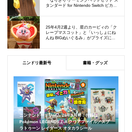
「なりきり ゲーミングヘッドセット ス
タンダード for Nintendo Switch ピカ...
25年4月2週より、星のカービィの「ク
レープマスコット」と「いっしょにね
んね BIGぬいぐるみ」がプライズに...
ニンドリ最新号
書籍・グッズ
ニンテンドードリーム 26年9月号：付録は
Pokémon LEGENDS Z-A クリアファイル／スプ
ラトゥーン レイダース オタカラシール