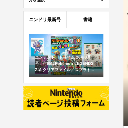
月を選択
ニンドリ最新号
書籍
ニンテンドードリーム 26年9月
号：付録はPokémon LEGENDS
Z-A クリアファイル／スプラト...