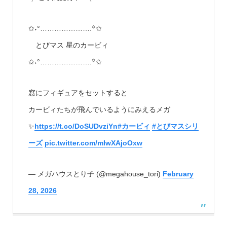
✩˖°………………….꙳✩
とびマス 星のカービィ
✩˖°………………….꙳✩
窓にフィギュアをセットすると
カービィたちが飛んでいるようにみえるメガ
✨
https://t.co/DoSUDvziYn
#カービィ
#とびマスシリ
ーズ
pic.twitter.com/mIwXAjoOxw
— メガハウスとり子 (@megahouse_tori)
February
28, 2026