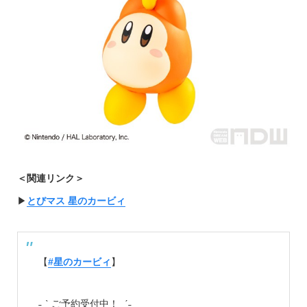
＜関連リンク＞
▶︎
とびマス 星のカービィ
【
#星のカービィ
】
˗ˏˋ ご予約受付中！ ˎˊ˗