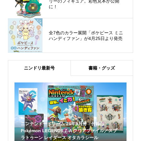
リーのフィギュア。彩色見本が公開
に！
全7色のカラー展開「ポケピース ミニ
ハンディファン」が4月25日より発売
ニンドリ最新号
書籍・グッズ
ニンテンドードリーム 26年9月号：付録は
Pokémon LEGENDS Z-A クリアファイル／スプ
ラトゥーン レイダース オタカラシール