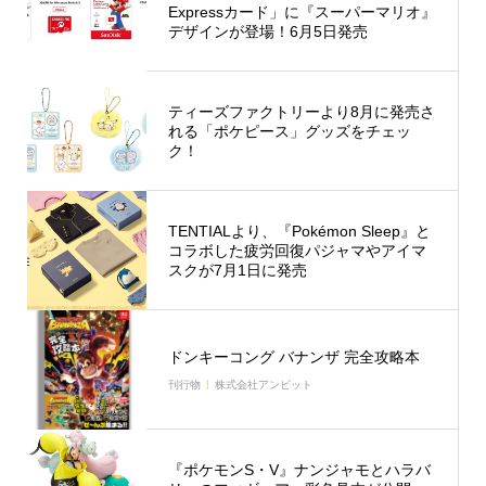
Expressカード」に『スーパーマリオ』
デザインが登場！6月5日発売
ティーズファクトリーより8月に発売さ
れる「ポケピース」グッズをチェッ
ク！
TENTIALより、『Pokémon Sleep』と
コラボした疲労回復パジャマやアイマ
スクが7月1日に発売
ドンキーコング バナンザ 完全攻略本
刊行物
株式会社アンビット
『ポケモンS・V』ナンジャモとハラバ