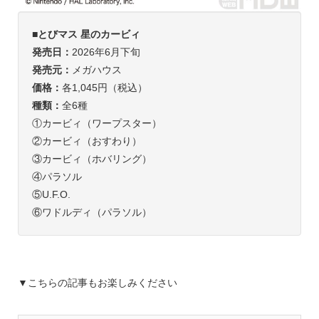
■
とびマス 星のカービィ
発売日：
2026年6月下旬
発売元：
メガハウス
価格：
各1,045円（税込）
種類：
全6種
①カービィ（ワープスター）
②カービィ（おすわり）
③カービィ（ホバリング）
④パラソル
⑤U.F.O.
⑥ワドルディ（パラソル）
▼こちらの記事もお楽しみください