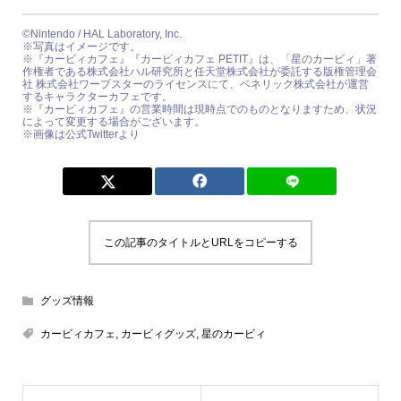
©Nintendo / HAL Laboratory, Inc.
※写真はイメージです。
※『カービィカフェ』『カービィカフェ PETIT』は、「星のカービィ」著
作権者である株式会社ハル研究所と任天堂株式会社が委託する版権管理会
社 株式会社ワープスターのライセンスにて、ベネリック株式会社が運営
するキャラクターカフェです。
※『カービィカフェ』の営業時間は現時点でのものとなりますため、状況
によって変更する場合がございます。
※画像は公式Twitterより
この記事のタイトルとURLをコピーする
グッズ情報
カービィカフェ
,
カービィグッズ
,
星のカービィ