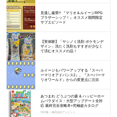
見逃し厳禁!! 『マリオ＆ルイージRPG
ブラザーシップ！』オススメ期間限定
サブエピソード
【実体験】「ヤシノミ洗剤 ポケモンデ
ザイン」洗たく洗剤もすすぎが少なく
て済むオススメの品！
ルイージもパワーアップする『スーパ
ーマリオアドバンス2』。『スーパーマ
リオワールド』からの変更点に注目
あつまれ どうぶつの森 & ハッピーホー
ムパラダイス・大型アップデート全対
応 最終完全攻略本+究極超カタログ
刊行物
株式会社アンビット