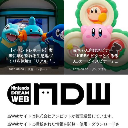
【イベントレポート】実
赤ちゃん向けスピナー
際に草が揺れる生息地づ
「KIRBY ピタッとくるる
くりを体験!!「リアル『...
ん♪カービィスピナー」...
2026.08.06
取材・レポート
2026.08.06
グッズ情報
当Webサイトは株式会社アンビットが管理運営しています。
当Webサイトに掲載された情報を閲覧・使用・ダウンロードさ