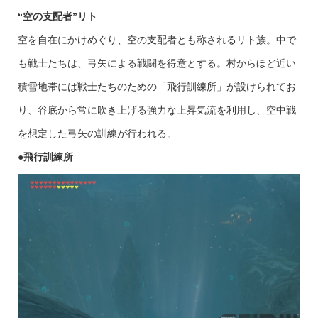
“
空の支配者
”
リト
空を自在にかけめぐり、空の支配者とも称されるリト族。中で
も戦士たちは、弓矢による戦闘を得意とする。村からほど近い
積雪地帯には戦士たちのための「飛行訓練所」が設けられてお
り、谷底から常に吹き上げる強力な上昇気流を利用し、空中戦
を想定した弓矢の訓練が行われる。
●
飛行訓練所