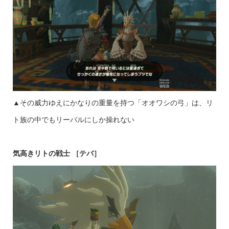
▲その威力ゆえにかなりの重量を持つ「オオワシの弓」は、リ
ト族の中でもリーバルにしか操れない
気高きリトの戦士
［テバ］