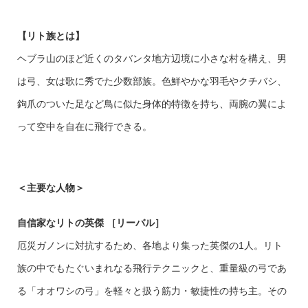
【リト族とは】
ヘブラ山のほど近くのタバンタ地方辺境に小さな村を構え、男
は弓、女は歌に秀でた少数部族。色鮮やかな羽毛やクチバシ、
鉤爪のついた足など鳥に似た身体的特徴を持ち、両腕の翼によ
って空中を自在に飛行できる。
＜主要な人物＞
自信家なリトの英傑
［リーバル］
厄災ガノンに対抗するため、各地より集った英傑の1人。リト
族の中でもたぐいまれなる飛行テクニックと、重量級の弓であ
る「オオワシの弓」を軽々と扱う筋力・敏捷性の持ち主。その