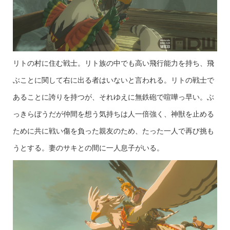
リトの村に住む戦士。リト族の中でも高い飛行能力を持ち、飛
ぶことに関して右に出る者はいないと言われる。リトの戦士で
あることに誇りを持つが、それゆえに無鉄砲で喧嘩っ早い。ぶ
っきらぼうだが仲間を想う気持ちは人一倍強く、神獣を止める
ために共に戦い傷を負った親友のため、たった一人で再び挑も
うとする。妻のサキとの間に一人息子がいる。