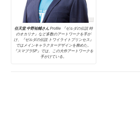
任天堂 中野祐輔さん
Profile 『ゼルダの伝説 時
のオカリナ』など多数のアートワークを手が
け、『ゼルダの伝説 トワイライトプリンセス』
ではメインキャラクターデザインを務めた。
『スマブラSP』では、この大作アートワークを
手がけている。