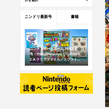
月を選択
ニンドリ最新号
書籍
ニンテンドードリーム 26年9月
号：付録はPokémon LEGENDS
Z-A クリアファイル／スプラト...