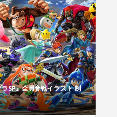
ラSP』全員参戦イラスト 制