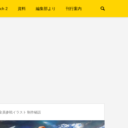
ch 2
資料
編集部より
刊行案内
全員参戦イラスト 制作秘話