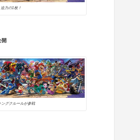
。迫力の1枚！
公開
キングクルールが参戦