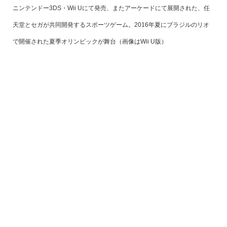
ニンテンドー3DS・Wii Uにて発売、またアーケードにて展開された、任
天堂とセガが共同開発するスポーツゲーム。2016年夏にブラジルのリオ
で開催された夏季オリンピックが舞台（画像はWii U版）