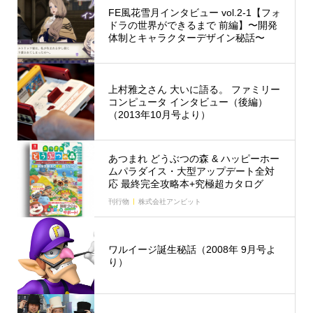
FE風花雪月インタビュー vol.2-1【フォ
ドラの世界ができるまで 前編】〜開発
体制とキャラクターデザイン秘話〜
上村雅之さん 大いに語る。 ファミリー
コンピュータ インタビュー（後編）
（2013年10月号より）
あつまれ どうぶつの森 & ハッピーホー
ムパラダイス・大型アップデート全対
応 最終完全攻略本+究極超カタログ
刊行物
株式会社アンビット
ワルイージ誕生秘話（2008年 9月号よ
り）