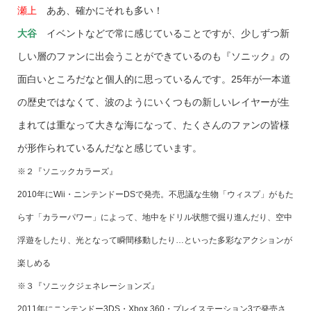
瀬上
ああ、確かにそれも多い！
大谷
イベントなどで常に感じていることですが、少しずつ新
しい層のファンに出会うことができているのも『ソニック』の
面白いところだなと個人的に思っているんです。25年が一本道
の歴史ではなくて、波のようにいくつもの新しいレイヤーが生
まれては重なって大きな海になって、たくさんのファンの皆様
が形作られているんだなと感じています。
※２『ソニックカラーズ』
2010年にWii・ニンテンドーDSで発売。不思議な生物「ウィスプ」がもた
らす「カラーパワー」によって、地中をドリル状態で掘り進んだり、空中
浮遊をしたり、光となって瞬間移動したり…といった多彩なアクションが
楽しめる
※３『ソニックジェネレーションズ』
2011年にニンテンドー3DS・Xbox 360・プレイステーション3で発売さ