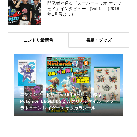
開発者と巡る『スーパーマリオ オデッ
セイ』インタビュー （Vol.1）（2018
年1月号より）
ニンドリ最新号
書籍・グッズ
ニンテンドードリーム 26年9月号：付録は
Pokémon LEGENDS Z-A クリアファイル／スプ
ラトゥーン レイダース オタカラシール