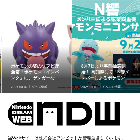
ポケモンの姿のソフビ貯
8月7日より事前抽選開
金箱「ポケモンコインバ
始！ 高知県にて「N響メ
ンク」に、ゲンガーな...
ンバーによるポケモン...
2026.08.07
グッズ情報
2026.08.07
イベント情報
当Webサイトは株式会社アンビットが管理運営しています。