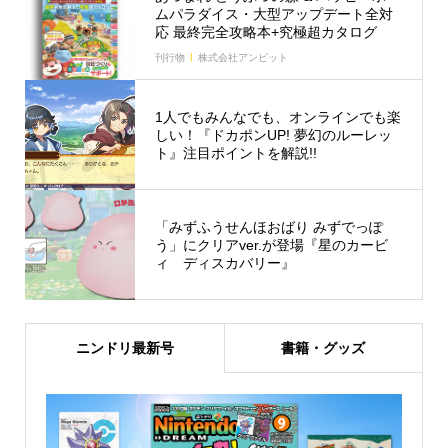
ムパラダイス・大型アップデート全対
応 最終完全攻略本+究極超カタログ
刊行物
株式会社アンビット
1人でもみんなでも、オンラインでも楽
しい！『ドカポンUP! 夢幻のルーレッ
ト』注目ポイントを解説!!
「みずふうせんほおばり みずでっぽ
う」にクリアver.が登場『星のカービ
ィ ディスカバリー』
ニンドリ最新号
書籍・グッズ