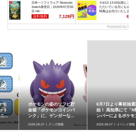
ポケモンの姿のソフビ貯
8月7日より事前抽選開
金箱「ポケモンコインバ
始！ 高知県にて「N響メ
ンク」に、ゲンガーな...
ンバーによるポケモン...
2026.08.07
グッズ情報
2026.08.07
イベント情報