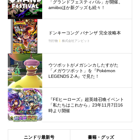
「グランドフェスティバル」が開催。
amiiboほか新グッズも続々！
ドンキーコング バナンザ 完全攻略本
刊行物
株式会社アンビット
ウツボットがメガシンカしたすがた
「メガウツボット」を『Pokémon
LEGENDS Z-A』で見た！
『FEヒーローズ』超英雄召喚イベント
「私たちはこれから」23年11月7日16
時より開催
ニンドリ最新号
書籍・グッズ