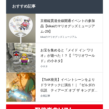
おすすめ記事
京都縦貫道全線開通イベントの参加
品【kikaiのマリオグッズミュージア
ム-29】
kikaiのマリオグッズミュージアム
お宝を集めると『メイド イン ワリ
オ』が遊べた！？【『ワリオワール
ド』の小ネタ】
小ネタ
【TotK発見】イベントシーンをより
ドラマチックに演出！｜『ゼルダの
伝説 ティアーズ オブ ザ キングダ...
企画記事