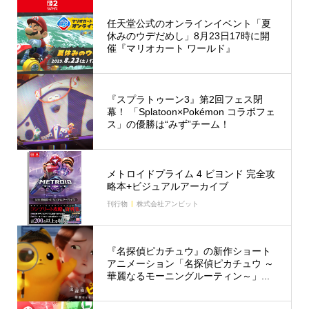
任天堂公式のオンラインイベント「夏
休みのウデだめし」8月23日17時に開
催『マリオカート ワールド』
『スプラトゥーン3』第2回フェス閉
幕！ 「Splatoon×Pokémon コラボフェ
ス」の優勝は“みず”チーム！
メトロイドプライム 4 ビヨンド 完全攻
略本+ビジュアルアーカイブ
刊行物
株式会社アンビット
『名探偵ピカチュウ』の新作ショート
アニメーション「名探偵ピカチュウ ～
華麗なるモーニングルーティン～」...