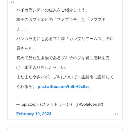
ハイカラシティの住人をご紹介しよう。
双子のカブトエビの「マメブキチ」と「ツブブキ
チ」。
バンカラ街にもあるブキ屋「カンブリアームズ」の店
員さんだ。
初めて見た生き物であるブキチのブキ愛に感銘を受
け、弟子入りをしたらしい。
まだまだ小さいが、ブキについて一生懸命に説明して
くれるぞ。
pic.twitter.com/th6iH0x6zs
— Splatoon（スプラトゥーン） (@SplatoonJP)
February 10, 2023