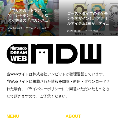
『マリオカートツアー』
ゴーストタイプのポケモ
で「シャボンロード」な
ンをデザインしたアクリ
どが舞台の「バカンス...
ルアイテム2種が、アイ...
2026.08.05
ゲームソフトニュー
ス
2026.08.05
グッズ情報
当Webサイトは株式会社アンビットが管理運営しています。
当Webサイトに掲載された情報を閲覧・使用・ダウンロードさ
れた場合、プライバシーポリシーにご同意いただいたものとさ
せて頂きますので、ご了承ください。
MENU
ABOUT