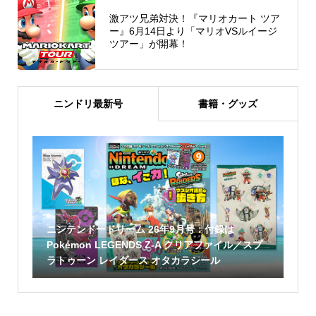
激アツ兄弟対決！『マリオカート ツア
ー』6月14日より「マリオVSルイージ
ツアー」が開幕！
ニンドリ最新号
書籍・グッズ
ニンテンドードリーム 26年9月号：付録は
Pokémon LEGENDS Z-A クリアファイル／スプ
ラトゥーン レイダース オタカラシール