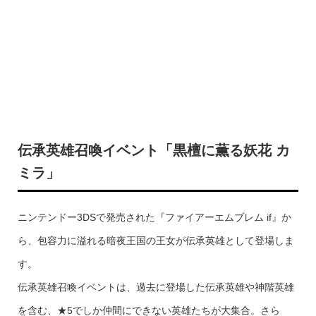
伝承英雄召喚イベント「黒檀に薫る妖花 カ
ミラ」
ニンテンドー3DSで発売された『ファイアーエムブレム if』か
ら、包容力に溢れる暗夜王国の王女が伝承英雄として登場しま
す。
伝承英雄召喚イベントは、過去に登場した伝承英雄や神階英雄
を含む、★5でしか仲間にできない英雄たちが大集合。さら