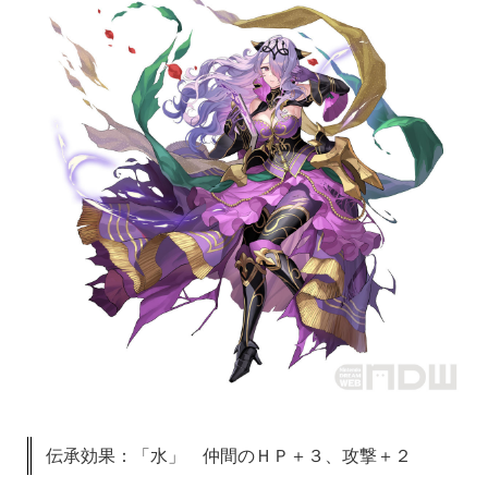
伝承効果：「水」 仲間のＨＰ＋３、攻撃＋２