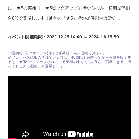
に、★5の英雄は「★5ピックアップ」枠からのみ、初期提供割
合8%で登場します（通常の「★5」枠の提供割合は0%）。
イベント開催期間：2023.12.25 16:00 ～ 2024.1.8 15:59
※最初の1回はオーブを消費せず英雄一人を召喚できます。
※フェーパスに加入されている方は、40回以上召喚してから召喚を終了す
ると、★5ピックアップされている英雄の中から1人選んで召喚できる「選
んでもらえる召喚」が登場します。