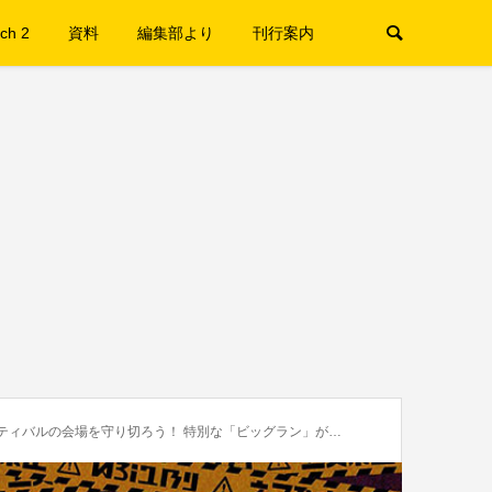
ch 2
資料
編集部より
刊行案内
会場を守り切ろう！ 特別な「ビッグラン」が9月7日（土）から開催!!