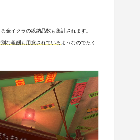
！
よる金イクラの総納品数も集計されます。
特別な報酬も用意されている
ようなのでたく