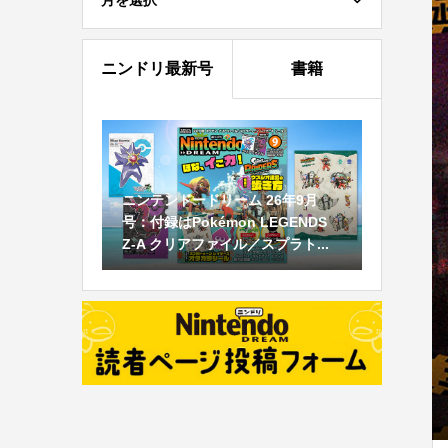
月を選択
ニンドリ最新号
書籍
ニンテンドードリーム 26年9月
号：付録はPokémon LEGENDS
Z-A クリアファイル／スプラト...