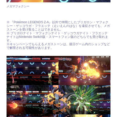
メガマフォクシー
※ 『Pokémon LEGENDS Z-A』以外で仲間にしたブリガロン・マフォク
シー・ゲッコウガ・フラエッテ（えいえんのはな）を遠征させても、メガ
ストーンを受け取ることはできません。
※ ブリガロナイト・マフォクシナイト・ゲッコウガナイト・フラエッテ
ナイトはNintendo Switch版・スマートフォン版のどちらでも受け取れま
す。
※キャンペーンでもらえるメガストーンは、後日ゲーム内のショップなど
で解禁される可能性があります。