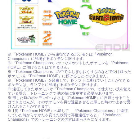
※ 『Pokémon HOME』から遠征できるポケモンは『Pokémon
Champions』に登場するポケモンに限ります。
※ 『Pokémon Champions』の中でスカウトしたポケモンを『Pokémon
HOME』に預けることはできません。
※ 『Pokémon Champions』の中でふしぎなおくりものなどで受け取った
ポケモンを『Pokémon HOME』に預けることはできません。
※ 『Pokémon HOME』を経由して、各ソフトに連れていくことができる
ポケモンは、各ソフトに登場するポケモンに限ります。
※ 遠征してきたポケモンが『Pokémon Champions』で使えない技を覚え
ている場合、トレーニングで 他の技に変更する必要があります。
※ 帰した時のポケモンのつよさを『Pokémon HOME』に反映させること
はできませんが、そのポケモンを再び遠征させると帰した時のつよさで受
け入れることができます。
※ 1度『Pokémon HOME』へ帰して、『Pokémon Champions』に遠征
していた時からすがたを変えた状態で再度遠征すると、『Pokémon
Champions』でのトレーニングの内容はまっさらになります。