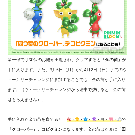
第一弾では30個のお題が出題され、クリアすると
「金の苗」
が
手に入ります。また、3月6日（月）から4月2日（日）までのウ
ィークリーチャレンジに参加することでも、金の苗が手に入り
ます。（ウィークリーチャレンジから途中で抜けると、金の苗
はもらえません）。
手に入れた金の苗を育てると、
赤
・
黄
・
青
・
紫
・白・
羽
・
岩
の
「クローバー」デコピクミン
になります。金の苗はたまに
「四