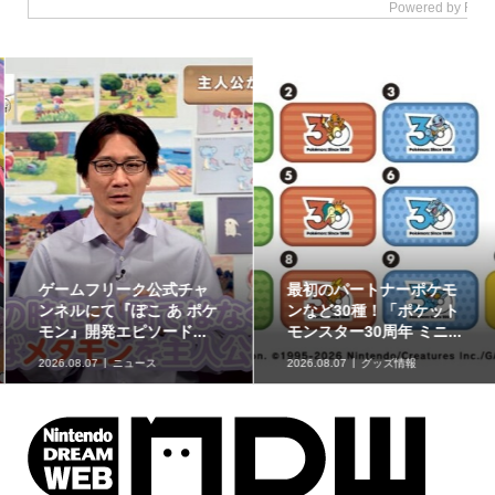
ゲームフリーク公式チャ
最初のパートナーポケモ
ンネルにて『ぽこ あ ポケ
ンなど30種！「ポケット
モン』開発エピソード...
モンスター30周年 ミニ...
2026.08.07
ニュース
2026.08.07
グッズ情報