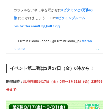
カラフルなアネモネを咲かせに
#ピクミンと1万歩の
旅
に出かけましょう！🏃‍♂️🌱
#ピクミンブルーム
pic.twitter.com/C5jQsdLSqq
— Pikmin Bloom Japan (@PikminBloom_jp)
March
3, 2023
イベント第二弾は
3月17日（金）0時から
！
開催日時
：
現地時間3月17日（金）0時〜3月31日（金）23時59
分まで