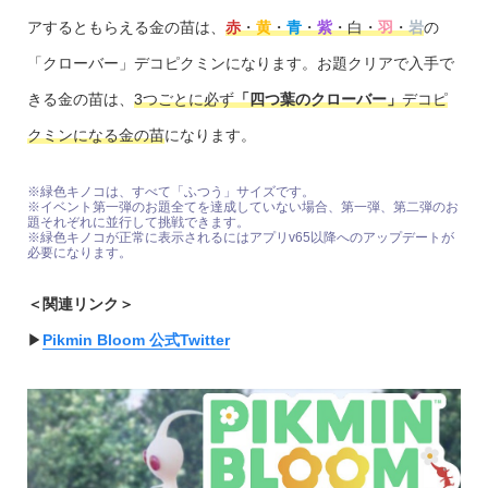
アするともらえる金の苗は、
赤
・
黄
・
青
・
紫
・白・
羽
・
岩
の
「クローバー」デコピクミンになります。お題クリアで入手で
きる金の苗は、
3つごとに必ず
「四つ葉のクローバー」
デコピ
クミンになる金の苗
になります。
※緑色キノコは、すべて「ふつう」サイズです。
※イベント第一弾のお題全てを達成していない場合、第一弾、第二弾のお
題それぞれに並行して挑戦できます。
※緑色キノコが正常に表示されるにはアプリv65以降へのアップデートが
必要になります。
＜関連リンク＞
▶︎
Pikmin Bloom 公式Twitter