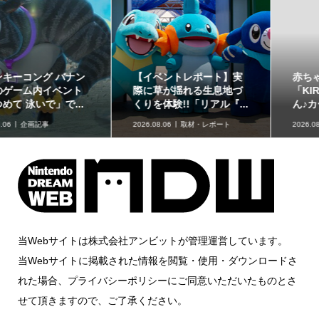
赤ちゃん向けスピナー
どうぶつたちと楽しむ12
「KIRBY ピタッとくるる
色のコスメ「ポンデクル
ん♪カービィスピナー」...
ール どうぶつの森 マル...
2026.08.06
グッズ情報
2026.08.06
グッズ情報
当Webサイトは株式会社アンビットが管理運営しています。
当Webサイトに掲載された情報を閲覧・使用・ダウンロードさ
れた場合、プライバシーポリシーにご同意いただいたものとさ
せて頂きますので、ご了承ください。