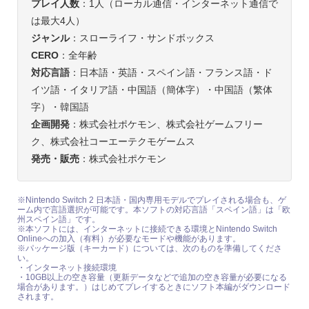
プレイ人数
：1人（ローカル通信・インターネット通信で
は最大4人）
ジャンル
：スローライフ・サンドボックス
CERO
：全年齢
対応言語
：日本語・英語・スペイン語・フランス語・ド
イツ語・イタリア語・中国語（簡体字）・中国語（繁体
字）・韓国語
企画開発
：株式会社ポケモン、株式会社ゲームフリー
ク、株式会社コーエーテクモゲームス
発売・販売
：株式会社ポケモン
※Nintendo Switch 2 日本語・国内専用モデルでプレイされる場合も、ゲ
ーム内で言語選択が可能です。本ソフトの対応言語「スペイン語」は「欧
州スペイン語」です。
※本ソフトには、インターネットに接続できる環境とNintendo Switch
Onlineへの加入（有料）が必要なモードや機能があります。
※パッケージ版（キーカード）については、次のものを準備してくださ
い。
・インターネット接続環境
・10GB以上の空き容量（更新データなどで追加の空き容量が必要になる
場合があります。）はじめてプレイするときにソフト本編がダウンロード
されます。