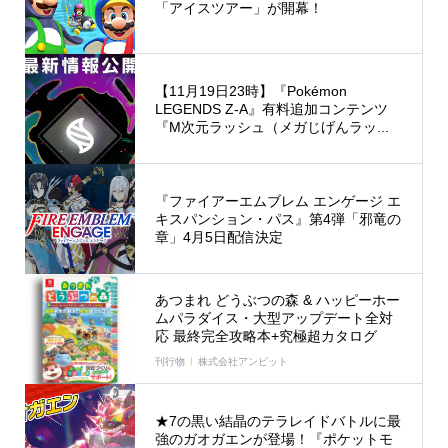
「アイスツアー」が開幕！
【11月19日23時】『Pokémon
LEGENDS Z-A』有料追加コンテンツ
『M次元ラッシュ（メガじげんラッ...
『ファイアーエムブレム エンゲージ エ
キスパンション・パス』第4弾「邪竜の
章」4月5日配信決定
あつまれ どうぶつの森 & ハッピーホー
ムパラダイス・大型アップデート全対
応 最終完全攻略本+究極超カタログ
刊行物
株式会社アンビット
★7の黒い結晶のテラレイドバトルに最
強のガオガエンが登場！『ポケットモ