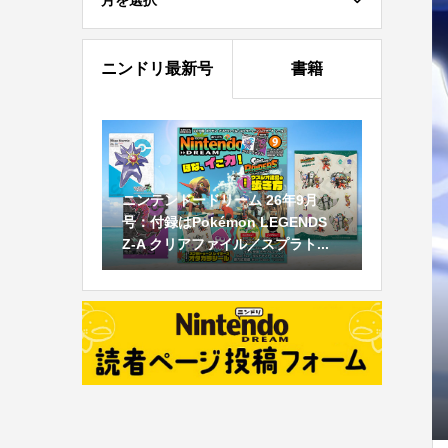
月を選択
ニンドリ最新号
書籍
ニンテンドードリーム 26年9月
号：付録はPokémon LEGENDS
Z-A クリアファイル／スプラト...