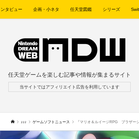
インタビュー
企画・小ネタ
任天堂図鑑
シリーズ
Swit
任天堂ゲームを楽しむ記事や情報が集まるサイト
当サイトではアフィリエイト広告を利用しています
♪♪♪
ゲームソフトニュース
『マリオ＆ルイージRPG ブラザーシップ！』