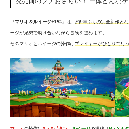
発売前のプチおさらい！ 一体どんなゲ
『
マリオ＆ルイージRPG
』は、
約9年ぶりの完全新作と
ージが兄弟で助け合いながら冒険を進めます。
そのマリオとルイージの操作は
プレイヤーがひとりで行
マリオ
の操作は
A・Xボタン
、
ルイージ
の操作は
B・Yボ