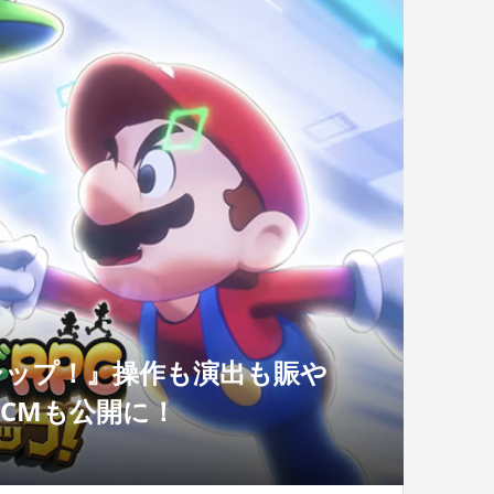
シップ！』操作も演出も賑や
CMも公開に！