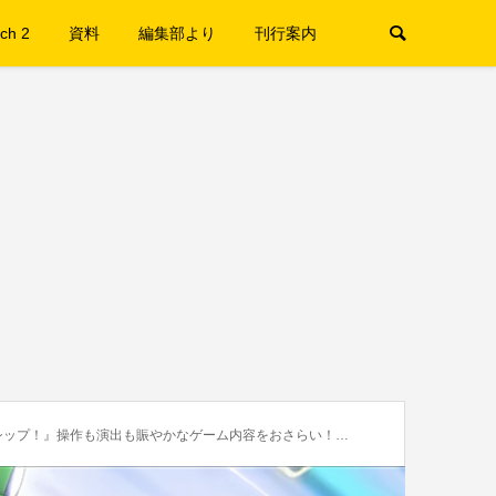
ch 2
資料
編集部より
刊行案内
操作も演出も賑やかなゲーム内容をおさらい！2本のTVCMも公開に！