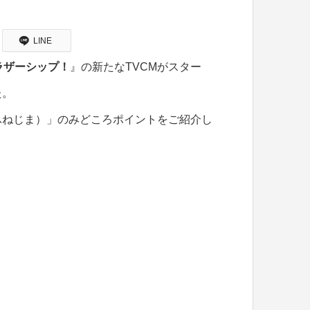
LINE
ラザーシップ！
』の新たなTVCMがスター
た。
ふねじま）」のみどころポイントをご紹介し