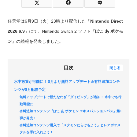
任天堂は6月9日（火）23時より配信した「
Nintendo Direct
2026.6.9
」にて、Nintendo Switch 2 ソフト『
ぽこ あ ポケモ
ン
』の続報を発表しました。
目次
閉じる
水中散策が可能に！ 8月より無料アップデート＆有料追加コンテ
ンツが8月配信予定
無料アップデートで新たなわざ「ダイビング」が追加！ 水中でも行
動可能に
有料追加コンテンツ『ぽこ あ ポケモン エキスパンションパス』第1
弾が発売！
有料追加コンテンツ購入で「メタモンだらけもよう」とレアポケメ
タルを手に入れよう！