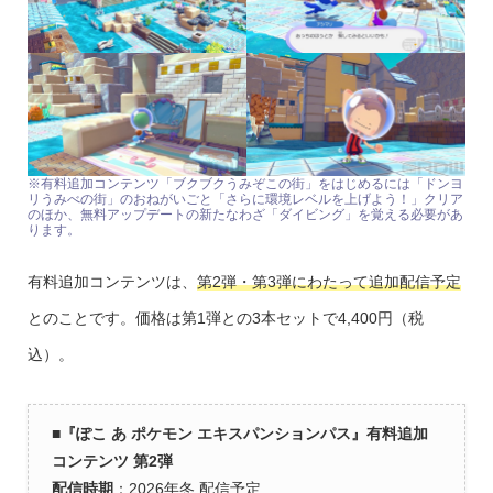
※有料追加コンテンツ「ブクブクうみぞこの街」をはじめるには「ドンヨ
リうみべの街」のおねがいごと「さらに環境レベルを上げよう！」クリア
のほか、無料アップデートの新たなわざ「ダイビング」を覚える必要があ
ります。
有料追加コンテンツは、
第2弾・第3弾にわたって追加配信予定
とのことです。価格は第1弾との3本セットで4,400円（税
込）。
■『ぽこ あ ポケモン エキスパンションパス』有料追加
コンテンツ 第2弾
配信時期
：2026年冬 配信予定