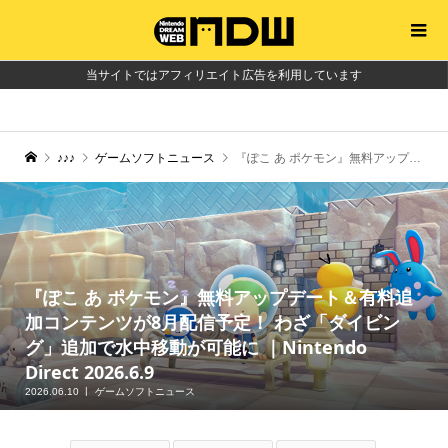
当サイトではアフィリエイト広告を利用しています
♪♪♪
ゲームソフトニュース
『ぽこ あ ポケモン』無料アップデート＆有料追加コンテンツが8月配信予定！ わざ「ダイビング」追加で水中移動が可能に ｜Nintendo Direct 2026.6.9
『ぽこ あ ポケモン』無料アップデート＆有料追
加コンテンツが8月配信予定！ わざ「ダイビン
グ」追加で水中移動が可能に ｜Nintendo
Direct 2026.6.9
2026.06.10
ゲームソフトニュース