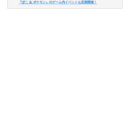
『ぽこ あ ポケモン』のゲーム内イベントも定期開催！