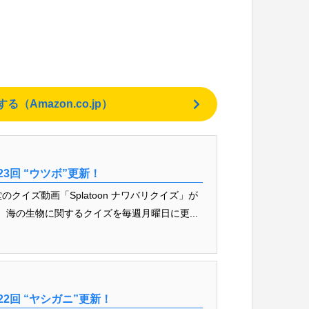
Amazon.co.jp）
23回 “ウツボ”更新！
クイズ動画「Splatoon ナワバリクイズ」が
 海の生物に関するクイズを毎週月曜日に更...
22回 “ヤシガニ”更新！