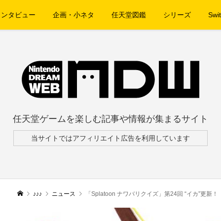
インタビュー
企画・小ネタ
任天堂図鑑
シリーズ
Swit
任天堂ゲームを楽しむ記事や情報が集まるサイト
当サイトではアフィリエイト広告を利用しています
♪♪♪
ニュース
「Splatoon ナワバリクイズ」第24回 “イカ”更新！