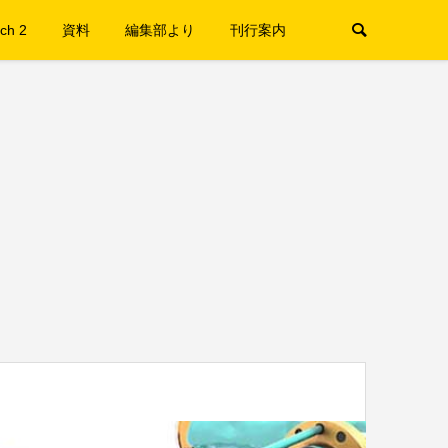
ch 2
資料
編集部より
刊行案内