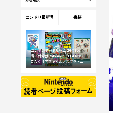
月を選択
ニンドリ最新号
書籍
ニンテンドードリーム 26年9月
号：付録はPokémon LEGENDS
Z-A クリアファイル／スプラト...