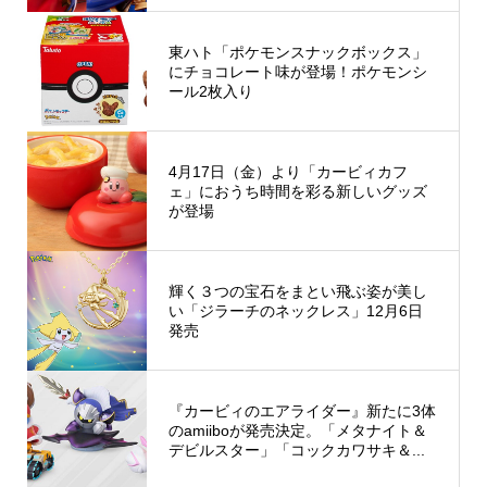
東ハト「ポケモンスナックボックス」
にチョコレート味が登場！ポケモンシ
ール2枚入り
4月17日（金）より「カービィカフ
ェ」におうち時間を彩る新しいグッズ
が登場
輝く３つの宝石をまとい飛ぶ姿が美し
い「ジラーチのネックレス」12月6日
発売
『カービィのエアライダー』新たに3体
のamiiboが発売決定。「メタナイト＆
デビルスター」「コックカワサキ＆...